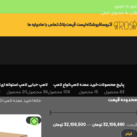
عبور به ناوبری
رفتن به محتوای اصلی
آتروسا
فروشگاه
لیست قیمت
بلاگ
تماس با ما
درباره ما
پکیج محصولات
خرید عمده لامپ
انواع لامپ
لامپ حبابی
لامپ استوانه ای
ل
83 محصول
15 محصول
106 محصول
36 محصول
20 محصول
12
محدوده قیمت
خانه
خرید عمده لامپ
کار
-8%
قيمت:
32,106,490 تومان
—
32,106,500 تومان
فیلتر