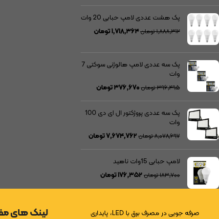
پک هشت عددی لامپ حبابی 20 وات
۱,۷۱۸,۳۶۴
تومان
۱,۸۸۸,۳۱۲
تومان
پک سه عددی لامپ هالوژنی سوکتی 7
وات
۳۷۶,۶۷۰
تومان
۳۹۶,۴۹۵
تومان
پک سه عددی پروژکتور ال ای دی 100
وات
۷,۶۷۴,۷۶۲
تومان
۸,۰۷۸,۶۹۷
تومان
لامپ حبابی 15وات ناهید
۱۷۶,۳۵۲
تومان
۱۸۳,۷۰۰
تومان
لینک های مف
صرفه جویی در مصرف برق با LED، پایداری