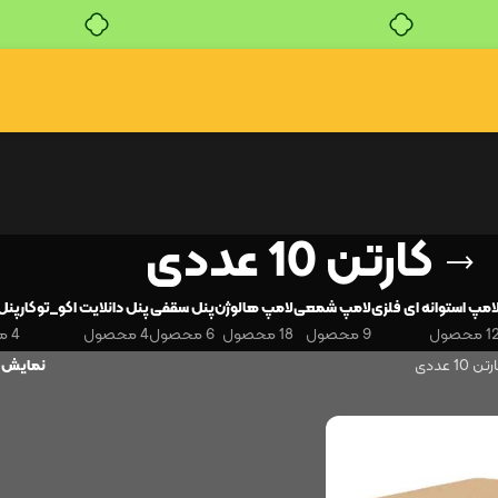
خرید قسطی با ترب‌پی
کارتن 10 عددی
امپ استوانه ای فلزی
لامپ شمعی
لامپ هالوژن
پنل سقفی
پنل دانلایت اکو_توکار
پنل 
 محصول
9 محصول
18 محصول
6 محصول
4 محصول
4 محصول
تن 10 عددی
نمایش