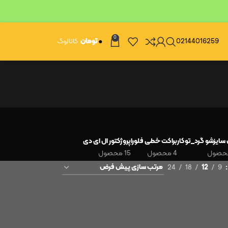
0
02144016259
۰
تومان
کاتالوگ
سایزشو گرد_توکار
براکت خطی فلورا
پروژکتور ال ای دی
4 محصول
15 محصول
24
18
12
9