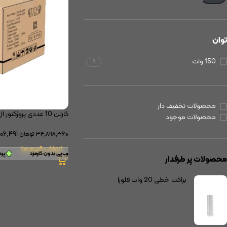
توان
150 وات
1
محصولات تخفیف دار
کارتن 10 عددی پروژکتور ال ای دی 150 وات
محصولات موجود
۰۶,۴۹۱
۳۴,۸۹۸,۳۶۰
تومان
انتخاب گزینه ها
ی با ترب‌پی بدون کارمزد
پرداخت اقساطی
•
خرید قسطی با ترب‌پی بدون کارمزد
پردا
محصولات پر طرفدار
براکت خطی 20 وات فلورا