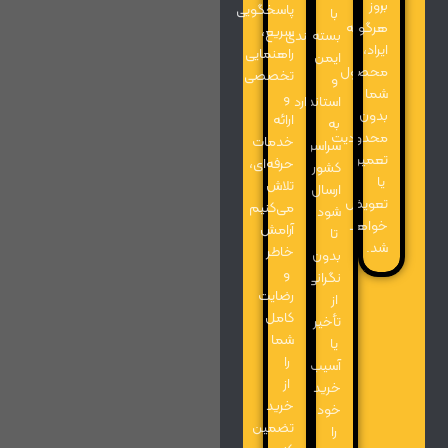
بروز
پاسخگویی
با
هرگونه
سریع،
بسته‌بندی
ایراد،
راهنمایی
ایمن
محصول
تخصصی
و
شما
و
استاندارد
بدون
ارائه
به
محدودیت
خدمات
سراسر
تعمیر
حرفه‌ای،
کشور
یا
تلاش
ارسال
تعویض
می‌کنیم
شود
خواهد
آرامش
تا
شد.
خاطر
بدون
و
نگرانی
رضایت
از
کامل
تأخیر
شما
یا
را
آسیب،
از
خرید
خرید
خود
تضمین
را