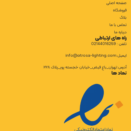
صفحه اصلی
فروشگاه
بلاگ
تماس با ما
درباره ما
راه های ارتباطی
تلفن : 02144016259
ایمیل:info@atrosa-lighting.com
آدرس:تهران_باغ فیض_خیابان خجسته پور_پلاک ۲۲۸
نماد ها