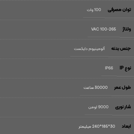
توان مصرفی
100 وات
ولتاژ
100-265 VAC
جنس بدنه
آلومینیوم دایکست
نوع IP
IP66
طول عمر
30000 ساعت
شار نوری
9000 لومن
ابعاد
30*185*240 میلیمتر