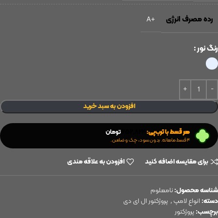
رده مصرف انرژی
+A
رنگ نور
افزودن به سبد خرید
هر قسط با ترب‌پی:
۶۵۲,۸۲۴
تومان
۴ قسط ماهانه. بدون سود، چک و ضامن.
برای مقایسه اضافه کنید
افزودن به علاقه مندی
شناسه محصول:
نامعلوم
دسته:
انواع لامپ
,
پروژکتور ال ای دی
برچسب:
پروژکتور