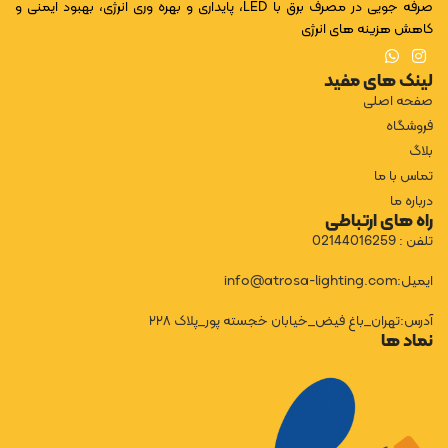
صرفه جویی در مصرف برق با LED، پایداری و بهره وری انرژی، بهبود ایمنی و
کاهش هزینه های انرژی
لینک های مفید
صفحه اصلی
فروشگاه
بلاگ
تماس با ما
درباره ما
راه های ارتباطی
تلفن : 02144016259
ایمیل:info@atrosa-lighting.com
آدرس:تهران_باغ فیض_خیابان خجسته پور_پلاک ۲۲۸
نماد ها