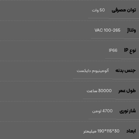
توان مصرفی
50 وات
ولتاژ
100-265 VAC
نوع IP
IP66
جنس بدنه
آلومینیوم دایکست
طول عمر
30000 ساعت
شار نوری
4700 لومن
ابعاد
30*115*190 میلیمتر