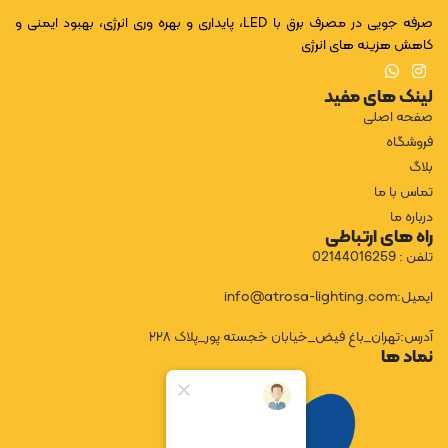
صرفه جویی در مصرف برق با LED، پایداری و بهره وری انرژی، بهبود ایمنی و
کاهش هزینه های انرژی
لینک های مفید
صفحه اصلی
فروشگاه
بلاگ
تماس با ما
درباره ما
راه های ارتباطی
تلفن : 02144016259
ایمیل:info@atrosa-lighting.com
آدرس:تهران_باغ فیض_خیابان خجسته پور_پلاک ۲۲۸
نماد ها