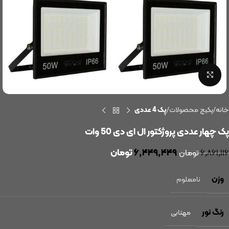
بزرگنمایی تصویر
خانه
پکیج محصولات
پک 4 عددی
پک چهار عددی پروژکتور ال ای دی 50 وات
۶,۴۴۹,۴۴۹
تومان
۶,۸۶۱,۱۱۶
تومان
وزن
نامعلوم
رنگ نور
مهتابی