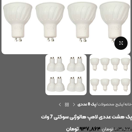
بزرگنمایی تصویر
خانه
پکیج محصولات
پک 8 عددی
پک هشت عددی لامپ هالوژنی سوکتی 7 وات
۹۳۷,۸۶۴
تومان
۱,۰۳۰,۶۲۰
تومان