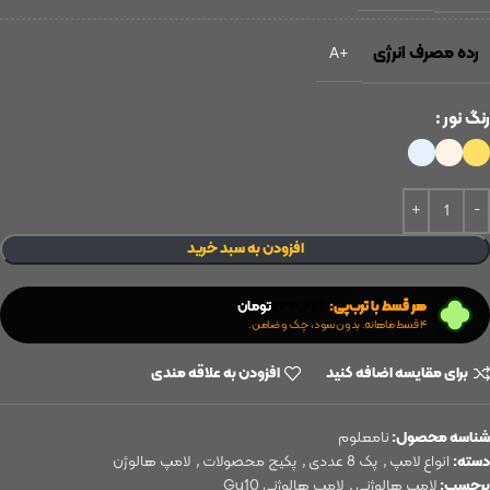
رده مصرف انرژی
+A
رنگ نور
افزودن به سبد خرید
هر قسط با ترب‌پی:
۲۳۴,۴۶۶
تومان
۴ قسط ماهانه. بدون سود، چک و ضامن.
برای مقایسه اضافه کنید
افزودن به علاقه مندی
شناسه محصول:
نامعلوم
دسته:
انواع لامپ
,
پک 8 عددی
,
پکیج محصولات
,
لامپ هالوژن
برچسب:
لامپ هالوژنی
,
لامپ هالوژنی Gu10