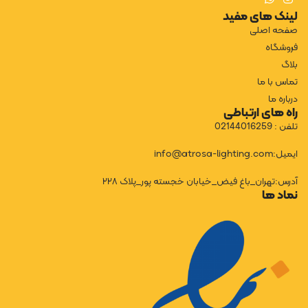
لینک های مفید
صفحه اصلی
فروشگاه
بلاگ
تماس با ما
درباره ما
راه های ارتباطی
تلفن : 02144016259
ایمیل:info@atrosa-lighting.com
آدرس:تهران_باغ فیض_خیابان خجسته پور_پلاک ۲۲۸
نماد ها