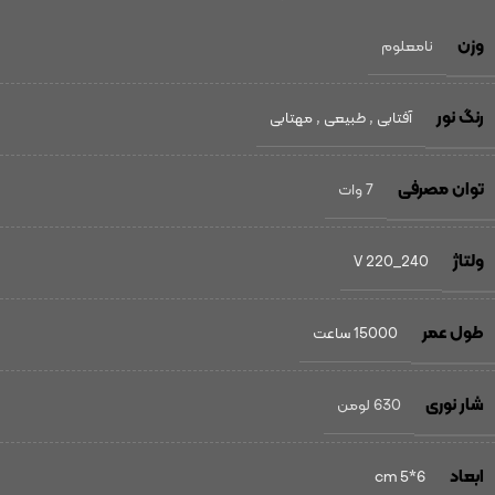
وزن
نامعلوم
رنگ نور
آفتابی
,
طبیعی
,
مهتابی
توان مصرفی
7 وات
ولتاژ
240_220 V
طول عمر
15000 ساعت
شار نوری
630 لومن
ابعاد
6*5 cm