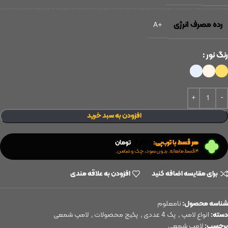
رده مصرف انرژی
+A
رنگ نور
افزودن به سبد خرید
هر قسط با ترب‌پی:
۹۲,۴۷۶
تومان
۴ قسط ماهانه. بدون سود، چک و ضامن.
برای مقایسه اضافه کنید
افزودن به علاقه مندی
شناسه محصول:
نامعلوم
دسته:
انواع لامپ
,
پک 4 عددی
,
پکیج محصولات
,
لامپ شمعی
برچسب:
لامپ شمعی