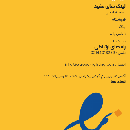
لینک های مفید
صفحه اصلی
فروشگاه
بلاگ
تماس با ما
درباره ما
راه های ارتباطی
تلفن : 02144016259
ایمیل:info@atrosa-lighting.com
آدرس:تهران_باغ فیض_خیابان خجسته پور_پلاک ۲۲۸
نماد ها