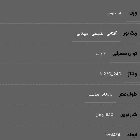
وزن
نامعلوم
رنگ نور
آفتابی
,
طبیعی
,
مهتابی
توان مصرفی
7 وات
ولتاژ
240_220 V
طول عمر
15000 ساعت
شار نوری
630 لومن
ابعاد
cm14*4